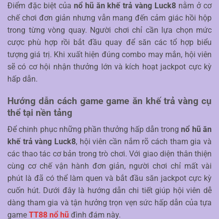
Điểm đặc biệt của
nổ hũ ăn khế trả vàng Luck8
nằm ở cơ
chế chơi đơn giản nhưng vẫn mang đến cảm giác hồi hộp
trong từng vòng quay. Người chơi chỉ cần lựa chọn mức
cược phù hợp rồi bắt đầu quay để săn các tổ hợp biểu
tượng giá trị. Khi xuất hiện đúng combo may mắn, hội viên
sẽ có cơ hội nhận thưởng lớn và kích hoạt jackpot cực kỳ
hấp dẫn.
Hướng dẫn cách game game ăn khế trả vàng cụ
thể tại nền tảng
Để chinh phục những phần thưởng hấp dẫn trong
nổ hũ ăn
khế trả vàng Luck8
, hội viên cần nắm rõ cách tham gia và
các thao tác cơ bản trong trò chơi. Với giao diện thân thiện
cùng cơ chế vận hành đơn giản, người chơi chỉ mất vài
phút là đã có thể làm quen và bắt đầu săn jackpot cực kỳ
cuốn hút. Dưới đây là hướng dẫn chi tiết giúp hội viên dễ
dàng tham gia và tận hưởng trọn vẹn sức hấp dẫn của tựa
game
TT88 nổ hũ
đình đám này.